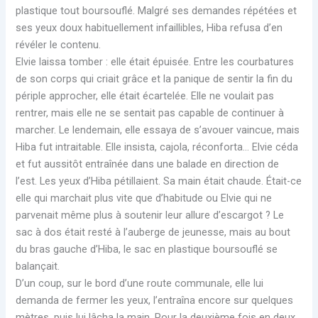
plastique tout boursouflé. Malgré ses demandes répétées et
ses yeux doux habituellement infaillibles, Hiba refusa d’en
révéler le contenu.
Elvie laissa tomber : elle était épuisée. Entre les courbatures
de son corps qui criait grâce et la panique de sentir la fin du
périple approcher, elle était écartelée. Elle ne voulait pas
rentrer, mais elle ne se sentait pas capable de continuer à
marcher. Le lendemain, elle essaya de s’avouer vaincue, mais
Hiba fut intraitable. Elle insista, cajola, réconforta… Elvie céda
et fut aussitôt entraînée dans une balade en direction de
l’est. Les yeux d’Hiba pétillaient. Sa main était chaude. Était-ce
elle qui marchait plus vite que d’habitude ou Elvie qui ne
parvenait même plus à soutenir leur allure d’escargot ? Le
sac à dos était resté à l’auberge de jeunesse, mais au bout
du bras gauche d’Hiba, le sac en plastique boursouflé se
balançait.
D’un coup, sur le bord d’une route communale, elle lui
demanda de fermer les yeux, l’entraîna encore sur quelques
mètres, puis lui lâcha la main. Pour la deuxième fois en deux