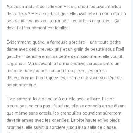
Après un instant de réflexion – les grenouilles avaient-elles
des orteils ? – Elvie s’était figée. Elle avait jeté un coup d’œil à
ses sandales neuves, terrorisée. Les orteils grignotés… Ça
devait affreusement chatouiller !
Évidemment, quand la fameuse sorcière – une toute petite
dame avec des cheveux gris et un grain de beauté sous l’œil
gauche – dénicha enfin sa petite démissionnaire, elle voulut
la gronder. Mais devant la forme chétive, écrasée entre un
urinoir et une poubelle un peu trop pleine, les orteils
désespérément recroquevillés, même une vraie sorcière se
serait attendrie.
Elvie comprit tout de suite à qui elle avait affaire. Elle ne
pleura pas, ne cria pas : fataliste, elle se consola en se disant
que même sans orteils, les grenouilles pouvaient sûrement
devenir amies avec les chenilles. La tête haute et les pieds
ratatinés, elle suivit la sorcière jusqu’à sa salle de classe.