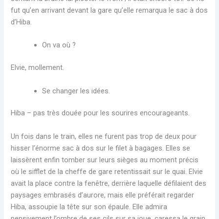
fut qu’en arrivant devant la gare qu’elle remarqua le sac à dos
d’Hiba.
On va où ?
Elvie, mollement.
Se changer les idées.
Hiba – pas très douée pour les sourires encourageants.
Un fois dans le train, elles ne furent pas trop de deux pour
hisser l’énorme sac à dos sur le filet à bagages. Elles se
laissèrent enfin tomber sur leurs sièges au moment précis
où le sifflet de la cheffe de gare retentissait sur le quai. Elvie
avait la place contre la fenêtre, derrière laquelle défilaient des
paysages embrasés d’aurore, mais elle préférait regarder
Hiba, assoupie la tête sur son épaule. Elle admira
pensivement l’ombre de ses cils sur sa joue, caressa le grain