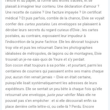
l’encre et du papier, la forme des lettres tracées, et se
plaisait à imaginer leur contenu. Une déclaration d’amour ?
Une recette de cuisine ? Une facture impayée ? Un certificat
médical ? Et puis parfois, comble de la chance, Elvie se voyait
confier des
cartes postales
. Les enveloppes se plaisaient à
dérober leurs secrets du regard curieux d’Elvie ; les cartes
postales, au contraire, exposaient leur impudeur à
l’indiscrétion de la jeune factrice. Elle les dévorait toujours
trop vite et puis les retournait. Dans les photographies
idéalisées de métropoles, de lagons ou de montagnes, Elvie
trouvait un je-ne-sais-quoi de Yeure et s’y perdait.
Son cocon était toujours à sa portée ; et pourtant, parmi les
centaines de courriers qui passaient entre ses mains chaque
jour, aucun n’en venait jamais – Elvie en était certaine,
puisqu’elle lisait systématiquement les adresses de leurs
expéditeurs. Elle se sentait un peu bête à chaque fois qu’elle
retournait une enveloppe,
juste pour vérifier
. Mais elle ne
pouvait pas s’en empêcher : et si elle découvrait enfin sa
place derrière cette lettre-ci, ou celle-là ? Perdu. Encore