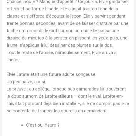
Chance inouïe ? Manque d’appétit ? Ce jour-là, Elvie garda ses
orteils et sa forme bipède. Elle s’assit tout au fond de la
classe et s’efforça d’écouter la leçon. Elle y parvint pendant
trente bonnes secondes, avant de se laisser distraire par une
tache en forme de lézard sur son bureau. Elle passa une
dizaine de minutes à la scruter en plissant les yeux, puis, une
à une, s’appliqua à lui dessiner des plumes sur le dos.
Tout le reste de l’année, miraculeusement, Elvie arriva à
l’heure.
Elvie Latête était une future adulte songeuse.
Un peu naïve, aussi.
La preuve : au collège, lorsque ses camarades lui trouvèrent
le doux surnom de Latête-ailleurs – dont le rival, Latête-en-
l’air, était pourtant déjà bien installé –, elle ne comprit pas. Elle
se contenta de froncer les sourcils en demandant :
C’est où, Yeure ?