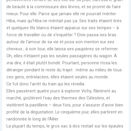
de beauté à la commissure des lèvres, et se promit de faire
mieux. Pour elle. Parce que jamais elle ne pourrait mériter
Hiba, mais qu’Hiba ne méritait pas ça. Ses traits étaient tirés
et quelques fils blancs étaient apparus sur ses tempes – à
force de travailler ou de s’inquiéter ? Elvie passa ses bras
autour de l’amour de sa vie et posa son menton sur ses
cheveux ; à son tour, elle laissa ses paupières se refermer.
Oh, elles n’étaient pas les seules passagères du wagon. À
vrai dire, il était plutôt bondé. Pourtant, personne n’osa les
déranger pendant le reste du trajet : même au milieu de tous
ces gens, entrelacées, elles étaient seules au monde.
Ce fut donc l’arrêt du train qui les réveilla.
Elles passèrent quatre jours à explorer Vichy, flânèrent au
marché, goûtèrent l’eau des thermes des Célestins, et
visitèrent la pastillerie – deux fois, pour s’assurer d’avoir bien
profité de la dégustation. Le cinquième jour, elles partirent en
randonnée le long de l’Allier.
La plupart du temps, le gros sac à dos restait sur les épaules