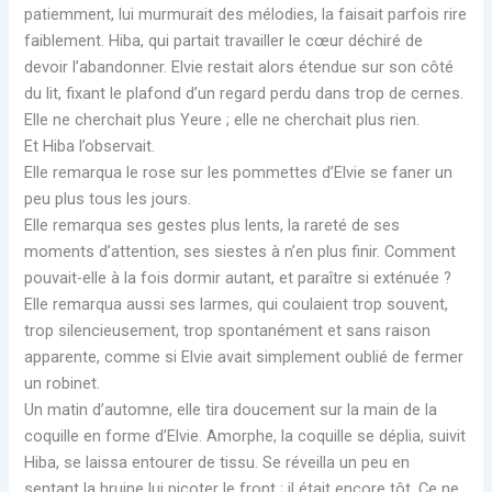
patiemment, lui murmurait des mélodies, la faisait parfois rire
faiblement. Hiba, qui partait travailler le cœur déchiré de
devoir l’abandonner. Elvie restait alors étendue sur son côté
du lit, fixant le plafond d’un regard perdu dans trop de cernes.
Elle ne cherchait plus Yeure ; elle ne cherchait plus rien.
Et Hiba l’observait.
Elle remarqua le rose sur les pommettes d’Elvie se faner un
peu plus tous les jours.
Elle remarqua ses gestes plus lents, la rareté de ses
moments d’attention, ses siestes à n’en plus finir. Comment
pouvait-elle à la fois dormir autant, et paraître si exténuée ?
Elle remarqua aussi ses larmes, qui coulaient trop souvent,
trop silencieusement, trop spontanément et sans raison
apparente, comme si Elvie avait simplement oublié de fermer
un robinet.
Un matin d’automne, elle tira doucement sur la main de la
coquille en forme d’Elvie. Amorphe, la coquille se déplia, suivit
Hiba, se laissa entourer de tissu. Se réveilla un peu en
sentant la bruine lui picoter le front ; il était encore tôt. Ce ne