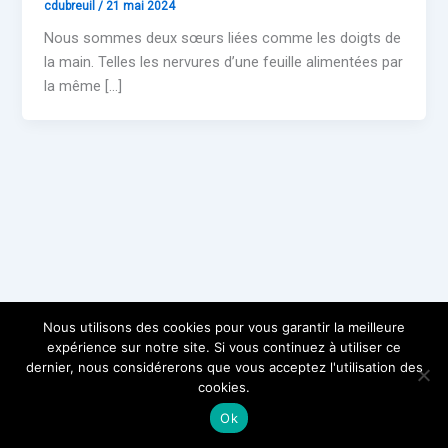
cdubreuil
/
21 mai 2024
Nous sommes deux sœurs liées comme les doigts de
la main. Telles les nervures d’une feuille alimentées par
la même […]
Nous utilisons des cookies pour vous garantir la meilleure
expérience sur notre site. Si vous continuez à utiliser ce
dernier, nous considérerons que vous acceptez l'utilisation des
cookies.
Copyright © 2026 Jets d'Encre
Ok